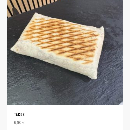
TACOS
6,90
€